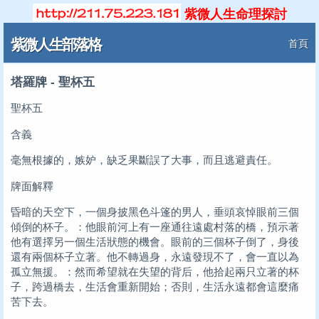
紫微人生命理探討
紫微人生部落格
首頁
塔羅牌 - 聖杯五
聖杯五
含義
毫無根據的，嫉妒，缺乏果斷誤了大事，而且逃避責任。
牌面解釋
昏暗的天空下，一個身披黑色斗篷的男人，垂頭哀悼眼前三個
傾倒的杯子。：他眼前河上有一座通往遠處村落的橋，預示著
他有選擇另一個生活狀態的機會。眼前的三個杯子倒了，身後
還有兩個杯子立著。他不轉過身，永遠發現不了，會一直以為
孤立無援。：然而希望就在失望的背后，他拾起兩只立著的杯
子，跨過橋去，生活會重新開始；否則，生活永遠都會這麼痛
苦下去。