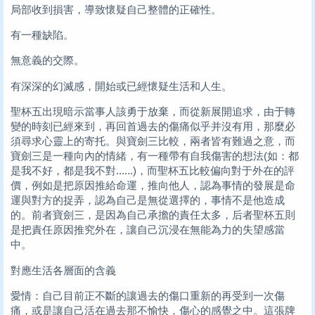
局部收到損害，導致懷疑自己整體的正確性。
有一種缺陷。
無意義的交際。
有深深的幻滅感，開始或已經懷疑生活和人生。
聖杯五出現暗示當事人該勇于放棄，而從新展開追求，由于轉
變的時刻已經來到，再回首過去的傷痛似乎并沒有用，那麼必
須尋求心靈上的寄托。與寶劍三比較，兩者皆有難過之意，而
寶劍三是一種向內的情緒，有一種帶有自我傷害的想法(如：都
是我不好，都是我不對......)，而聖杯五比較偏向對于外在的評
價，例如是把原因推給命運，推向他人，認為事情的發展是命
運與對方的捉弄，認為自己是無從選擇的，事情不是他造成
的。前者寶劍三，是因為自己承擔的責任太多，后者聖杯五則
是把責任原因推究外在，讓自己沉浸在無能為力的失望感當
中。
對應生活各層面的含義
愛情：自己目前正不斷的讓過去的傷口重新的再受到一次傷
痛，或是讓自己活在過去那不愉快，傷心的感覺之中。這張牌