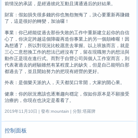
前情況的承諾，是經過彼此互動且溝通過后的好結果。
財富：假如損失很多錢的你也無怨無悔了，決心要重新再賺錢
了，這是很好的轉變，加油囉！
事業：你已經能從過去那份失敗的工作中重新建立起你的自信
心了，你決定跨越這個障礙再造你事業上的另一個顛峰喔！因
為想通了，所以對現況比較愿意去掌握。以上班族而言，就是
三心二意想換工作的想法已經沒有了，留在現職努力的想法與
動作正是現在進行式。而對于自營公司與個人工作室而言，則
代表著過去的經驗雖然有某程度上的缺失，但是自己能明白那
都過去了，並且開始努力的把現有經營的更好。
外表：是個樂天派的人，天天都笑口常開，大家的開心果。
健康：你的狀況應該也逐漸趨向穩定，假如你原本是不願接受
治療的，你現在也決定是看看了。
2019年11月10日 | 發布:mountain | 分類:塔羅牌
控制面板