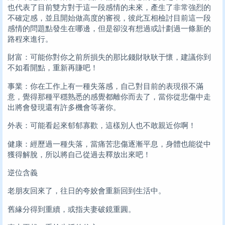
也代表了目前雙方對于這一段感情的未來，產生了非常強烈的
不確定感，並且開始做高度的審視，彼此互相檢討目前這一段
感情的問題點發生在哪邊，但是卻沒有想過或計劃過一條新的
路程來進行。
財富：可能你對你之前所損失的那比錢財耿耿于懷，建議你到
不如看開點，重新再賺吧！
事業：你在工作上有一種失落感，自己對目前的表現很不滿
意，覺得那種平穩熟悉的感覺都離你而去了，當你從悲傷中走
出將會發現還有許多機會等著你。
外表：可能看起來郁郁寡歡，這樣別人也不敢親近你啊！
健康：經歷過一種失落，當痛苦悲傷逐漸平息，身體也能從中
獲得解脫，所以將自己從過去釋放出來吧！
逆位含義
老朋友回來了，往日的夸姣會重新回到生活中。
舊緣分得到重續，或指夫妻破鏡重圓。