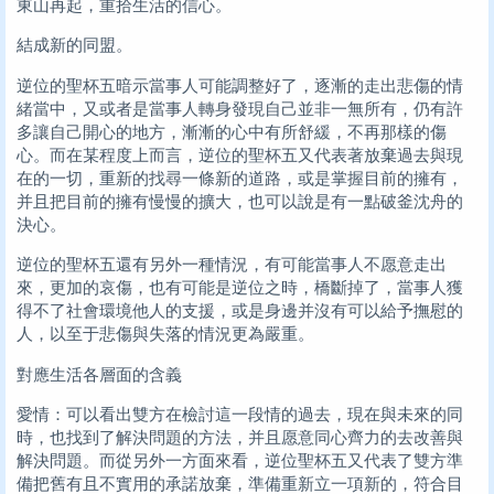
東山再起，重拾生活的信心。
結成新的同盟。
逆位的聖杯五暗示當事人可能調整好了，逐漸的走出悲傷的情
緒當中，又或者是當事人轉身發現自己並非一無所有，仍有許
多讓自己開心的地方，漸漸的心中有所舒緩，不再那樣的傷
心。而在某程度上而言，逆位的聖杯五又代表著放棄過去與現
在的一切，重新的找尋一條新的道路，或是掌握目前的擁有，
并且把目前的擁有慢慢的擴大，也可以說是有一點破釜沈舟的
決心。
逆位的聖杯五還有另外一種情況，有可能當事人不愿意走出
來，更加的哀傷，也有可能是逆位之時，橋斷掉了，當事人獲
得不了社會環境他人的支援，或是身邊并沒有可以給予撫慰的
人，以至于悲傷與失落的情況更為嚴重。
對應生活各層面的含義
愛情：可以看出雙方在檢討這一段情的過去，現在與未來的同
時，也找到了解決問題的方法，并且愿意同心齊力的去改善與
解決問題。而從另外一方面來看，逆位聖杯五又代表了雙方準
備把舊有且不實用的承諾放棄，準備重新立一項新的，符合目