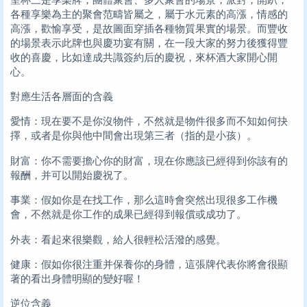
各種享樂為主的聚會范疇皆屬之，屬于水元素的高漲，情感的
高漲，歡愉享受，是故圖面穿插各種物質果實的場景。而豐收
的場景表示此牌也與慶功宴有關，在一段大家的努力後獲得豐
收的喜慶，比如達成共識簽約后的慶祝，來杯酒大家開心開
心。
對應生活各層面的含義
愛情：現在要不是你沒物件，不然就是物件很多而不知如何抉
擇，或者是你與他中間會出現第三者（指的是小孩）。
財富：你不需要擔心你的財富，現在你應該已經得到你該有的
報酬，并可以開始慶祝了。
事業：假如你是在找工作，那么這時會突然出現很多工作機
會，不然就是你工作的成果已經得到報償或成功了。
外表：看起來很樂觀，給人很輕松活潑的感覺。
健康：假如你很注重并保養你的身體，這張牌代表你將會很顯
著的看出身體明顯的變好喔！
逆位含義