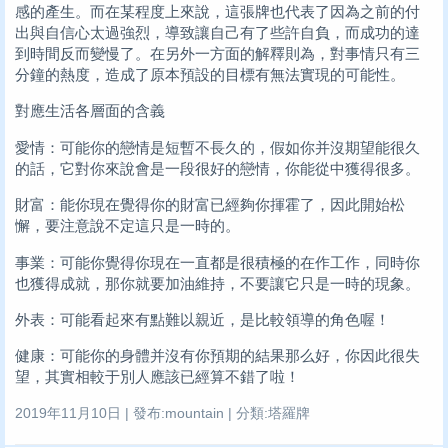
感的產生。而在某程度上來說，這張牌也代表了因為之前的付
出與自信心太過強烈，導致讓自己有了些許自負，而成功的達
到時間反而變慢了。在另外一方面的解釋則為，對事情只有三
分鐘的熱度，造成了原本預設的目標有無法實現的可能性。
對應生活各層面的含義
愛情：可能你的戀情是短暫不長久的，假如你并沒期望能很久
的話，它對你來說會是一段很好的戀情，你能從中獲得很多。
財富：能你現在覺得你的財富已經夠你揮霍了，因此開始松
懈，要注意說不定這只是一時的。
事業：可能你覺得你現在一直都是很積極的在作工作，同時你
也獲得成就，那你就要加油維持，不要讓它只是一時的現象。
外表：可能看起來有點難以親近，是比較領導的角色喔！
健康：可能你的身體并沒有你預期的結果那么好，你因此很失
望，其實相較于別人應該已經算不錯了啦！
2019年11月10日 | 發布:mountain | 分類:塔羅牌