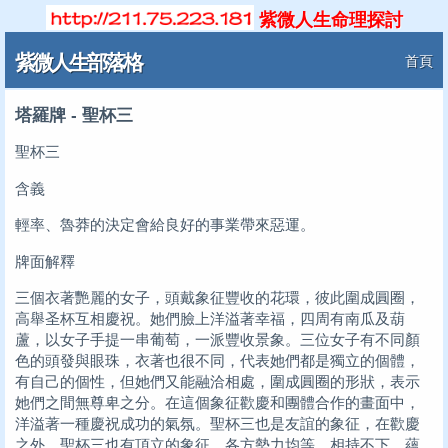
紫微人生命理探討
紫微人生部落格
首頁
塔羅牌 - 聖杯三
聖杯三
含義
輕率、魯莽的決定會給良好的事業帶來惡運。
牌面解釋
三個衣著艷麗的女子，頭戴象征豐收的花環，彼此圍成圓圈，
高舉圣杯互相慶祝。她們臉上洋溢著幸福，四周有南瓜及葫
蘆，以女子手提一串葡萄，一派豐收景象。三位女子有不同顏
色的頭發與眼珠，衣著也很不同，代表她們都是獨立的個體，
有自己的個性，但她們又能融洽相處，圍成圓圈的形狀，表示
她們之間無尊卑之分。在這個象征歡慶和團體合作的畫面中，
洋溢著一種慶祝成功的氣氛。聖杯三也是友誼的象征，在歡慶
之外，聖杯三也有頂立的象征，各方勢力均等，相持不下，蘊