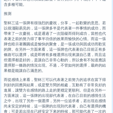
含多種可能。
推測
聖杯三這一張牌有很強烈的慶祝，分享，一起歡樂的意思。若
以很淺顯易見的，這一張牌多半是代表著一件事情的成功，而
帶來了一次慶祝，或是通過了一次阻礙而得到成功，當然也代
表著之前的努力得了事半功倍的效果而愉快的心情。而這一張
牌也暗示著團圓或是愉快的聚會，是一張成功與因成功而歡笑
的牌。在另外一方面來看，這一張牌也代表著自己目前正有多
條路可以選擇，或是即將有多種選擇出現來讓自己選，而且這
些選擇都是好的，是讓自己非常心動的，所以會有不知道應該
選擇那一條路的情況出現。不過，不管如何的選擇，最終的結
果都是能讓自己滿意的。
而從感情上來看，聖杯三可以代表著之前努力的追求在當下得
到好的回應與結果，或是雙方間的相處，互動有了非常良好的
進展，讓雙方在感情的路上走的更穩定更順利。但是在另外一
方面來說，這一張牌的出現卻代表著，在自己目前的感情生活
之中，出現了另外一個選擇，另外一位追求者，若出現在感情
尚未安定的時候，這一張牌的出現則代表著，自己有選擇的機
會；可是若出現在已經安定下來的時候，那可能代表了一次的