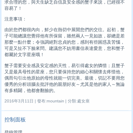
求合理的您，與天生缺乏自信及安全感的蟹子來說，已經很不
容易了！
注意事項：
由於您們都很內向，鮮少在熱切中展開您們的交往。起初，蟹
子可能總讓您覺得他有所保留，雖然兩人一見如故，卻總是差
那麼一點什麼；令強調絕對忠貞的您，感到有些困惑及苦惱，
可是又扯不下臉來問。建議您不妨用書信表達愛意，您和蟹子
都屬於文字星座哦！
蟹子需要安全感及安定感的天性，易引得處女的憐惜；且蟹子
又是最具母性的星座，您只要保持您的細心和關懷去疼惜他，
偶而勾引出他原始的母性就能一切完美。最後，切記不要用您
優秀的分析頭腦去批評他的親朋好友～尤其是他的家人～無論
有多精闢，他都會翻臉的。
2016年3月11日 | 發布:mountain | 分類:處女座
控制面板
登錄管理