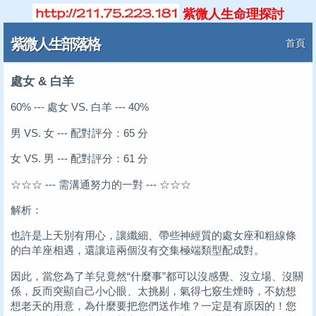
紫微人生命理探討
紫微人生部落格
首頁
處女 & 白羊
60% --- 處女 VS. 白羊 --- 40%
男 VS. 女 --- 配對評分：65 分
女 VS. 男 --- 配對評分：61 分
☆☆☆ --- 需溝通努力的一對 --- ☆☆☆
解析：
也許是上天別有用心，讓纖細、帶些神經質的處女座和粗線條
的白羊座相遇，還讓這兩個沒有交集極端類型配成對。
因此，當您為了羊兒竟然“什麼事”都可以沒感覺、沒立場、沒關
係，反而突顯自己小心眼、太挑剔，氣得七竅生煙時，不妨想
想老天的用意，為什麼要把您們送作堆？一定是有原因的！您