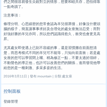
們之間很容易發生尖銳對立的情形，想要和睦共存，恐怕得靠
一點奇蹟了。
注意事項：
條理分明、心思縝密的您常會認為羊兒很莽撞，好像沒什麼頭
腦的樣子，簡直讓事事求好及合理化的處女座無法忍受；而對
好強好勝的羊兒亦同，所以您們認識得愈久，衝突也會更見高
昇。
尤其處女即使遇上已刻不容緩的事，還是習慣攤在前面想清
楚，而思考模式不同的羊兒可不能等，只知向前直衝；若是處
女座的您可以學習閉上嘴、稍為修正一點，不要太過於瑣碎，
不動聲色的導正他，也許可以改善您們的關係，進而發現他帶
給您的是一種刺激、多采多姿的生活。
2016年3月11日 | 發布:mountain | 分類:處女座
控制面板
登錄管理