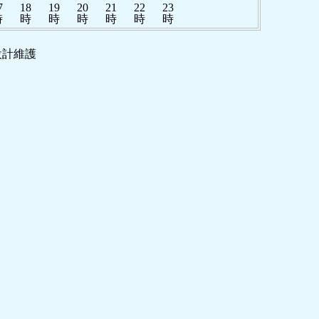
7
18
19
20
21
22
23
時
時
時
時
時
時
時
 設計維護