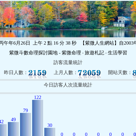
曆丙午年6月26日
上午 2 點 16 分 39 秒
【紫微人生網站】自2003
紫微斗數命理探討園地 - 紫微命理 ‧ 旅遊札記 ‧ 生活學習
訪客流量統計
昨日人數：
上月人數：
開站天數：
今日訪客人次流量統計
122
79
49
42
30
0
0
0
0
0
0
0